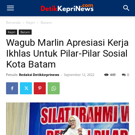
Beranda
Kepri
Batam
Kepri
Batam
Wagub Marlin Apresiasi Kerja
Ikhlas Untuk Pilar-Pilar Sosial
Kota Batam
Penulis
Redaksi Detikkeprinews
-
September 12, 2022
449
0