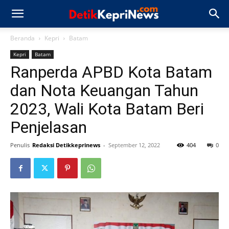
Beranda
Kepri
Batam
Kepri
Batam
Ranperda APBD Kota Batam
dan Nota Keuangan Tahun
2023, Wali Kota Batam Beri
Penjelasan
Penulis
Redaksi Detikkeprinews
-
September 12, 2022
404
0