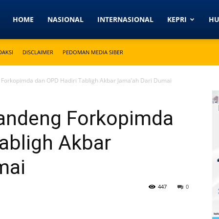
Detikkeprinews.com
HOME
NASIONAL
INTERNASIONAL
KEPRI
H
DAKSI
DISCLAIMER
PEDOMAN MEDIA SIBER
Forkopimda dan OPD Hadiri Tabligh Akbar Jama’ah Dari Dumai
Gandeng Forkopimda
abligh Akbar
mai
447
0