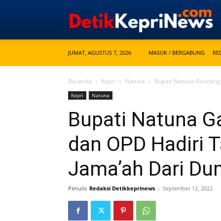
JUMAT, AGUSTUS 7, 2026
MASUK / BERGABUNG
RE
Beranda
Kepri
Natuna
Bupati Natuna Gandeng 
Kepri
Natuna
Bupati Natuna 
dan OPD Hadiri T
Jama’ah Dari Du
Penulis
Redaksi Detikkeprinews
-
September 12, 2022