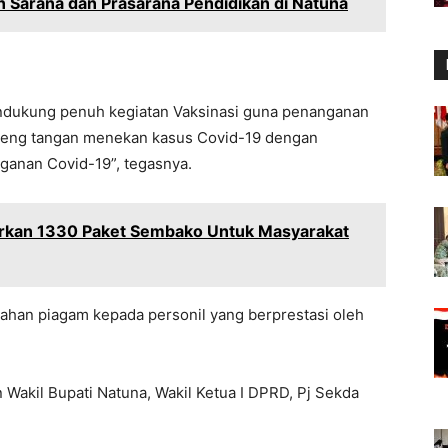
 Sarana dan Prasarana Pendidikan di Natuna
endukung penuh kegiatan Vaksinasi guna penanganan
ndeng tangan menekan kasus Covid-19 dengan
anan Covid-19”, tegasnya.
rkan 1330 Paket Sembako Untuk Masyarakat
rahan piagam kepada personil yang berprestasi oleh
n Wakil Bupati Natuna, Wakil Ketua I DPRD, Pj Sekda