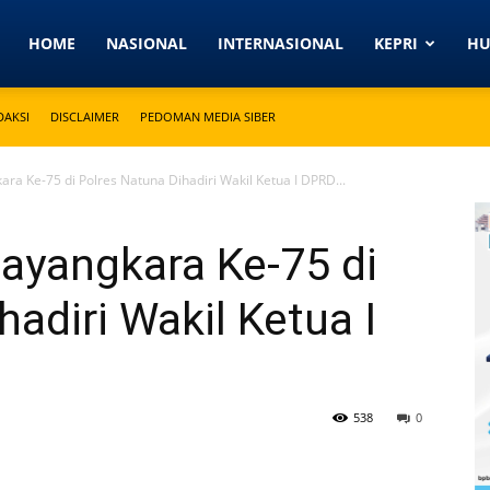
Detikkeprinews.com
HOME
NASIONAL
INTERNASIONAL
KEPRI
H
DAKSI
DISCLAIMER
PEDOMAN MEDIA SIBER
ra Ke-75 di Polres Natuna Dihadiri Wakil Ketua I DPRD...
ayangkara Ke-75 di
adiri Wakil Ketua I
538
0