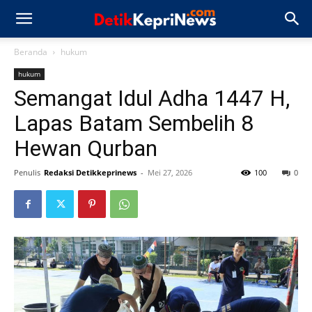
Beranda
hukum
hukum
Semangat Idul Adha 1447 H,
Lapas Batam Sembelih 8
Hewan Qurban
Penulis
Redaksi Detikkeprinews
-
Mei 27, 2026
100
0