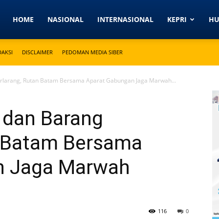
Detikkeprinews.com
HOME
NASIONAL
INTERNASIONAL
KEPRI
H
DAKSI
DISCLAIMER
PEDOMAN MEDIA SIBER
rlarang, Rutan Batam Bersama Aparat Gabungan Jaga Marwah...
 dan Barang
n Batam Bersama
n Jaga Marwah
n
116
0