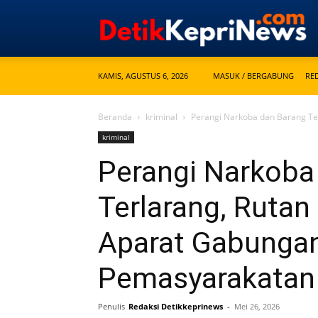
KAMIS, AGUSTUS 6, 2026
MASUK / BERGABUNG
RE
Beranda
kriminal
Perangi Narkoba dan Barang Te
kriminal
Perangi Narkoba
Terlarang, Ruta
Aparat Gabunga
Pemasyarakata
Penulis
Redaksi Detikkeprinews
-
Mei 26, 2026