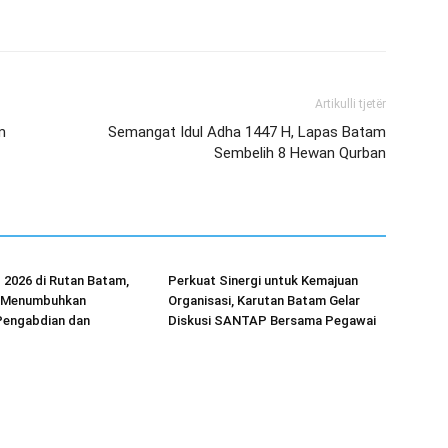
Artikulli tjetër
m
Semangat Idul Adha 1447 H, Lapas Batam
Sembelih 8 Hewan Qurban
026 di Rutan Batam,
Perkuat Sinergi untuk Kemajuan
Menumbuhkan
Organisasi, Karutan Batam Gelar
engabdian dan
Diskusi SANTAP Bersama Pegawai