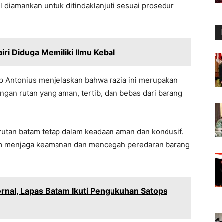
l diamankan untuk ditindaklanjuti sesuai prosedur
iri Diduga Memiliki Ilmu Kebal
 Antonius menjelaskan bahwa razia ini merupakan
gan rutan yang aman, tertib, dan bebas dari barang
 rutan batam tetap dalam keadaan aman dan kondusif.
lam menjaga keamanan dan mencegah peredaran barang
rnal, Lapas Batam Ikuti Pengukuhan Satops