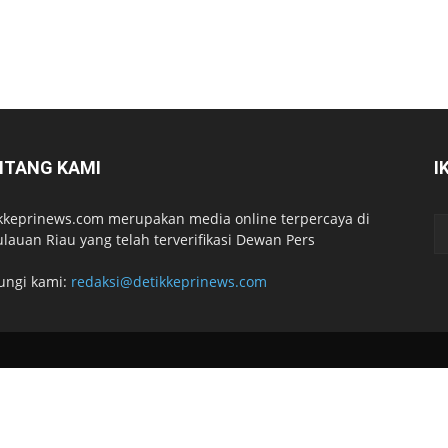
NTANG KAMI
I
kkeprinews.com merupakan media online terpercaya di
lauan Riau yang telah terverifikasi Dewan Pers
ungi kami:
redaksi@detikkeprinews.com