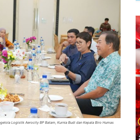
ngelola Logistik Aerocity BP Batam, Kurnia Budi dan Kepala Biro Humas