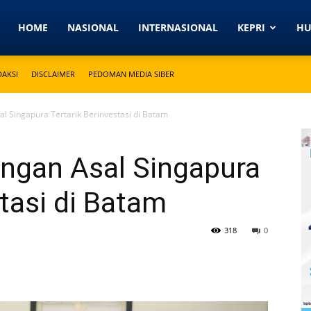
Detikkeprinews.com
HOME
NASIONAL
INTERNASIONAL
KEPRI
H
DAKSI
DISCLAIMER
PEDOMAN MEDIA SIBER
l Singapura Tertarik Berinvestasi di Batam
ngan Asal Singapura
stasi di Batam
318
0