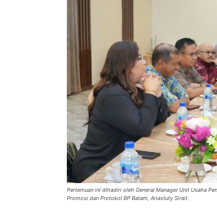
Pertemuan ini dihadiri oleh General Manager Unit Usaha Pe
Promosi dan Protokol BP Batam, Ariastuty Sirait.