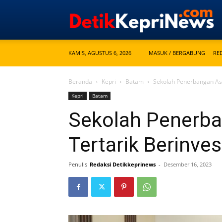
KAMIS, AGUSTUS 6, 2026
MASUK / BERGABUNG
RE
Beranda
Kepri
Batam
Sekolah Penerbangan Asa
Kepri
Batam
Sekolah Penerba
Tertarik Berinve
Penulis
Redaksi Detikkeprinews
-
Desember 16, 2023