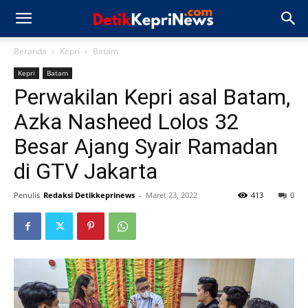
Beranda
Kepri
Batam
Kepri
Batam
Perwakilan Kepri asal Batam,
Azka Nasheed Lolos 32
Besar Ajang Syair Ramadan
di GTV Jakarta
Penulis
Redaksi Detikkeprinews
-
Maret 23, 2022
413
0