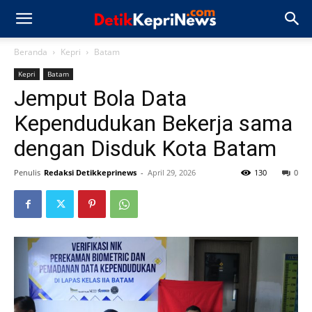
Beranda
Kepri
Batam
Kepri
Batam
Jemput Bola Data
Kependudukan Bekerja sama
dengan Disduk Kota Batam
Penulis
Redaksi Detikkeprinews
-
April 29, 2026
130
0