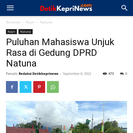
Beranda
Kepri
Natuna
Kepri
Natuna
Puluhan Mahasiswa Unjuk
Rasa di Gedung DPRD
Natuna
Penulis
Redaksi Detikkeprinews
-
September 8, 2022
473
0