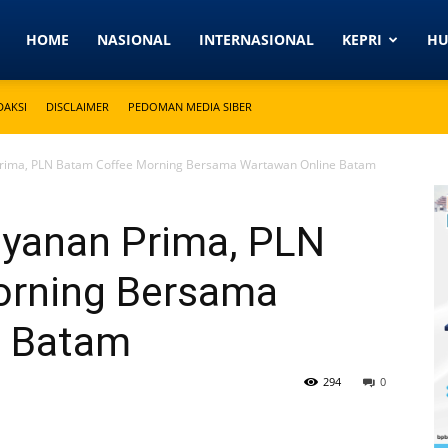
Detikkeprinews.com
HOME
NASIONAL
INTERNASIONAL
KEPRI
H
DAKSI
DISCLAIMER
PEDOMAN MEDIA SIBER
 Prima, PLN Batam Coffee Morning Bersama Wartawan Online Batam
ayanan Prima, PLN
orning Bersama
e Batam
294
0