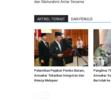
dan Silaturahmi Antar Sesama
ARTIKEL TERKAIT
DARI PENULIS
Pelantikan Pejabat Pemko Batam,
Panglima TN
Amsakar Tekankan Integritas dan
Amsakar Sa
Kinerja Melayani
Bertolak ke