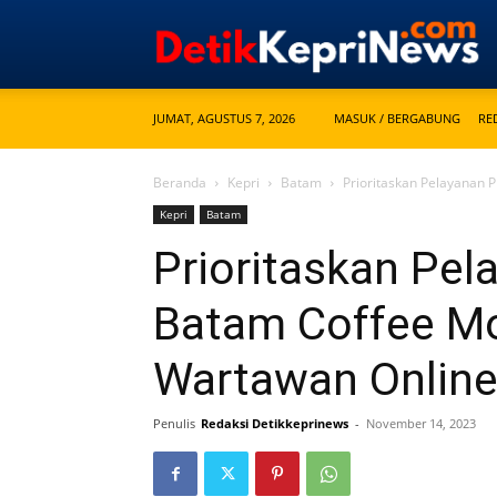
JUMAT, AGUSTUS 7, 2026
MASUK / BERGABUNG
RE
Beranda
Kepri
Batam
Prioritaskan Pelayanan
Kepri
Batam
Prioritaskan Pel
Batam Coffee M
Wartawan Onlin
Penulis
Redaksi Detikkeprinews
-
November 14, 2023