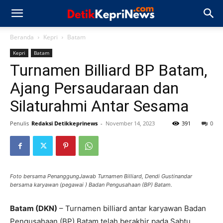
Beranda
Kepri
Batam
Kepri
Batam
Turnamen Billiard BP Batam,
Ajang Persaudaraan dan
Silaturahmi Antar Sesama
Penulis
Redaksi Detikkeprinews
-
November 14, 2023
391
0
Foto bersama PenanggungJawab Turnamen Billiard, Dendi Gustinandar
bersama karyawan (pegawai ) Badan Pengusahaan (BP) Batam.
Batam (DKN)
– Turnamen billiard antar karyawan Badan
Pengusahaan (BP) Batam telah berakhir pada Sabtu