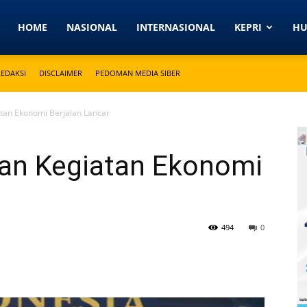
Detikkeprinews.com
HOME
NASIONAL
INTERNASIONAL
KEPRI
H
REDAKSI
DISCLAIMER
PEDOMAN MEDIA SIBER
tan Ekonomi Berjalan Lancar
an Kegiatan Ekonomi
494
0