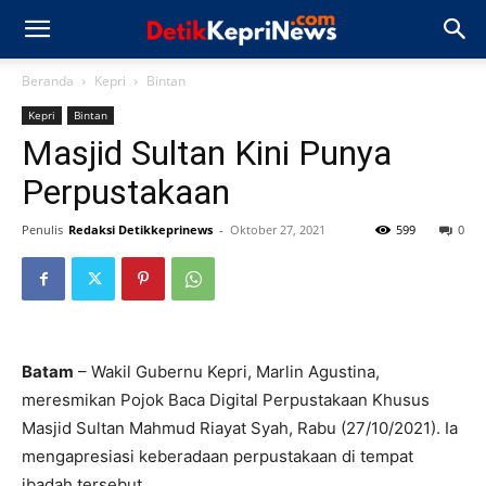
Beranda
Kepri
Bintan
Kepri
Bintan
Masjid Sultan Kini Punya
Perpustakaan
Penulis
Redaksi Detikkeprinews
-
Oktober 27, 2021
599
0
Batam
– Wakil Gubernu Kepri, Marlin Agustina,
meresmikan Pojok Baca Digital Perpustakaan Khusus
Masjid Sultan Mahmud Riayat Syah, Rabu (27/10/2021). Ia
mengapresiasi keberadaan perpustakaan di tempat
ibadah tersebut.