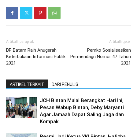
Artikulli paraprak
Artikulli tjetër
BP Batam Raih Anugerah
Pemko Sosialisasikan
Keterbukaan Informasi Publik
Permendagri Nomor 47 Tahun
2021
2021
ARTIKEL TERKAIT
DARI PENULIS
JCH Bintan Mulai Berangkat Hari Ini,
Pesan Wabup Bintan, Deby Maryanti
Agar Jamaah Dapat Saling Jaga dan
Kompak
Resmi Jadi Ketua YKI Bintan, Hafizha