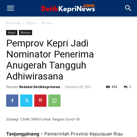
Beranda
Kepri
Bintan
Kepri
Bintan
Pemprov Kepri Jadi
Nominator Penerima
Anugerah Tangguh
Adhiwirasana
Penulis
Redaksi Detikkeprinews
-
Oktober 29, 2021
454
0
Strategi T3VAK SIREH Untuk Tangani Covid-19
Tanjungpinang
– Pemerintah Provinsi Kepulauan Riau