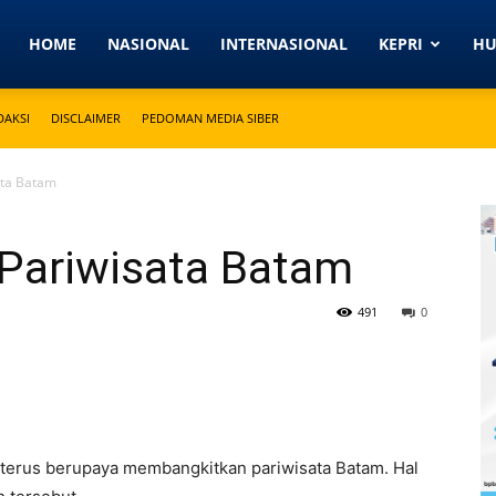
Detikkeprinews.com
HOME
NASIONAL
INTERNASIONAL
KEPRI
H
DAKSI
DISCLAIMER
PEDOMAN MEDIA SIBER
ata Batam
 Pariwisata Batam
491
0
terus berupaya membangkitkan pariwisata Batam. Hal