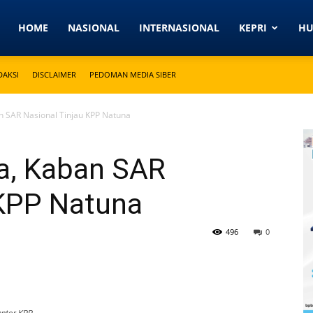
Detikkeprinews.com
HOME
NASIONAL
INTERNASIONAL
KEPRI
H
DAKSI
DISCLAIMER
PEDOMAN MEDIA SIBER
n SAR Nasional Tinjau KPP Natuna
a, Kaban SAR
 KPP Natuna
496
0