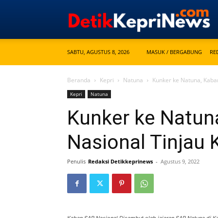
SABTU, AGUSTUS 8, 2026
MASUK / BERGABUNG
RE
Beranda
Kepri
Natuna
Kunker ke Natuna, Kaba
Kepri
Natuna
Kunker ke Natun
Nasional Tinjau
Penulis
Redaksi Detikkeprinews
-
Agustus 9, 2022