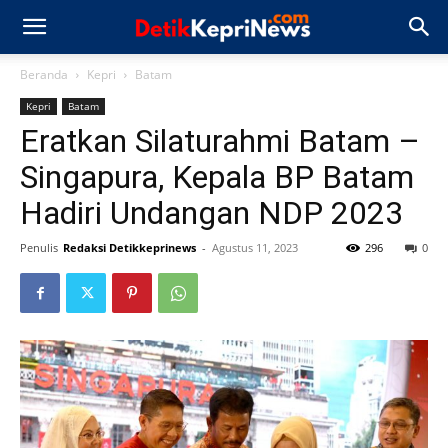
Beranda
Kepri
Batam
Kepri
Batam
Eratkan Silaturahmi Batam –
Singapura, Kepala BP Batam
Hadiri Undangan NDP 2023
Penulis
Redaksi Detikkeprinews
-
Agustus 11, 2023
296
0