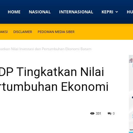
Detikkeprinews.com
HOME
NASIONAL
INTERNASIONAL
KEPRI
H
DAKSI
DISCLAIMER
PEDOMAN MEDIA SIBER
atkan Nilai Investasi dan Pertumbuhan Ekonomi Batam
DP Tingkatkan Nilai
ertumbuhan Ekonomi
331
0