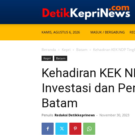
KAMIS, AGUSTUS 6, 2026
MASUK / BERGABUNG
RE
Beranda
Kepri
Batam
Kehadiran KEK NDP Tingk
Kepri
Batam
Kehadiran KEK N
Investasi dan P
Batam
Penulis
Redaksi Detikkeprinews
-
November 30, 2023