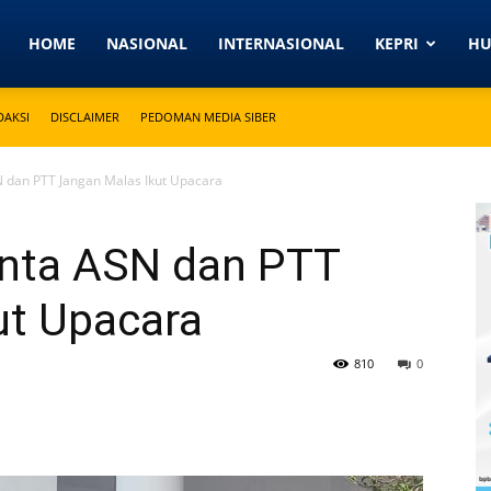
Detikkeprinews.com
HOME
NASIONAL
INTERNASIONAL
KEPRI
H
DAKSI
DISCLAIMER
PEDOMAN MEDIA SIBER
N dan PTT Jangan Malas Ikut Upacara
inta ASN dan PTT
ut Upacara
810
0