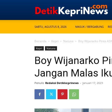
SABTU, AGUSTUS 8, 2026
MASUK / BERGABUNG
RE
Beranda
Kepri
Natuna
Boy Wijanarko Pinta AS
Kepri
Natuna
Boy Wijanarko P
Jangan Malas Ik
Penulis
Redaksi Detikkeprinews
-
Januari 17, 2023