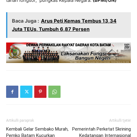
tanah longsor,” pungkas Kepala Negara.
(BPMI/UN)
Baca Juga :
Arus Peti Kemas Tembus 13,34
Juta TEUs, Tumbuh 6,87 Persen
Artikulli paraprak
Artikulli tjetër
Kembali Gelar Sembako Murah,
Pemerintah Perketat Skrining
Pemko Batam Kucurkan
Kedatangan Internasional