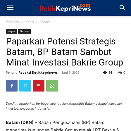
Beranda
Kepri
Batam
Kepri
Batam
Paparkan Potensi Strategis
Batam, BP Batam Sambut
Minat Investasi Bakrie Group
Penulis
Redaksi Detikkeprinews
-
Juni 9, 2026
84
0
Dendi memaparkan berbagai keunggulan kompetitif Batam sebagai kawasan
investasi unggulan Indonesia.
Batam (DKN)
– Badan Pengusahaan (BP) Batam
menerima kunjungan Bakrie Group melalui PT Bakrie &