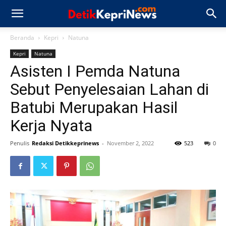
Beranda
Kepri
Natuna
Kepri
Natuna
Asisten I Pemda Natuna
Sebut Penyelesaian Lahan di
Batubi Merupakan Hasil
Kerja Nyata
Penulis
Redaksi Detikkeprinews
-
November 2, 2022
523
0