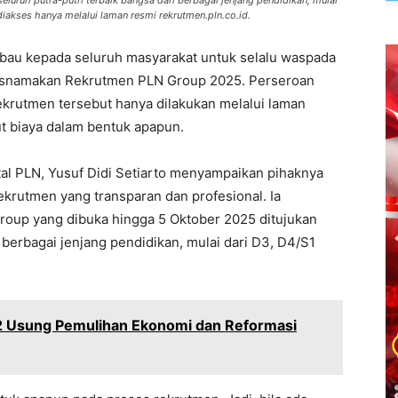
uh putra-putri terbaik bangsa dari berbagai jenjang pendidikan, mulai
iakses hanya melalui laman resmi rekrutmen.pln.co.id.
au kepada seluruh masyarakat untuk selalu waspada
asnamakan Rekrutmen PLN Group 2025. Perseroan
krutmen tersebut hanya dilakukan melalui laman
ut biaya dalam bentuk apapun.
al PLN, Yusuf Didi Setiarto menyampaikan pihaknya
rutmen yang transparan dan profesional. Ia
oup yang dibuka hingga 5 Oktober 2025 ditujukan
i berbagai jenjang pendidikan, mulai dari D3, D4/S1
2 Usung Pemulihan Ekonomi dan Reformasi