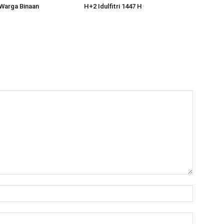
Warga Binaan
H+2 Idulfitri 1447 H