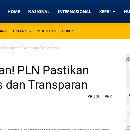
Detikkeprinews.com
HOME
NASIONAL
INTERNASIONAL
KEPRI
H
DAKSI
DISCLAIMER
PEDOMAN MEDIA SIBER
an Rekrutmen Gratis dan Transparan
n! PLN Pastikan
s dan Transparan
258
0