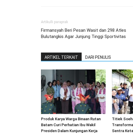
Artikulli paraprak
Firmansyah Beri Pesan Wasit dan 298 Atles
Bulutangkis Agar Junjung Tinggi Sportivitas
ARTIKEL TERKAIT
DARI PENULIS
Produk Karya Warga Binaan Rutan
Titiek Soeh
Batam Curi Perhatian Ibu Wakil
Transforma
Presiden Dalam Kunjungan Kerja
Sentra Ket