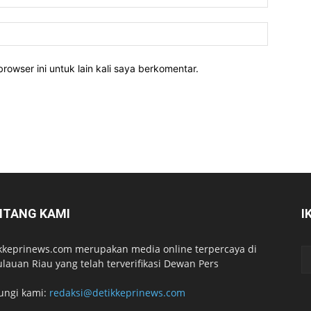
rowser ini untuk lain kali saya berkomentar.
NTANG KAMI
I
kkeprinews.com merupakan media online terpercaya di
lauan Riau yang telah terverifikasi Dewan Pers
ungi kami:
redaksi@detikkeprinews.com