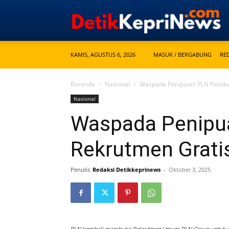
KAMIS, AGUSTUS 6, 2026
MASUK / BERGABUNG
RE
Beranda
Nasional
Waspada Penipuan! PLN Pastik
Nasional
Waspada Penipua
Rekrutmen Grati
Penulis
Redaksi Detikkeprinews
-
Oktober 3, 2025