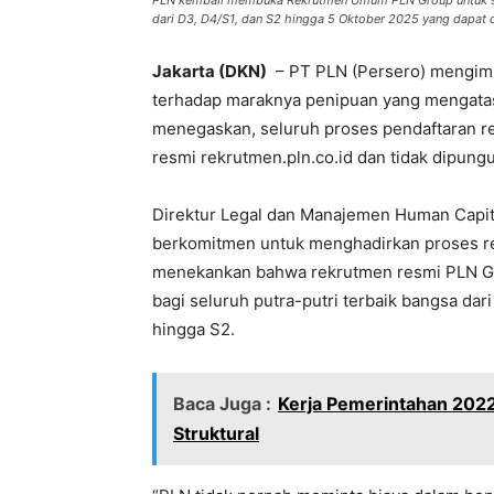
PLN kembali membuka Rekrutmen Umum PLN Group untuk selur
dari D3, D4/S1, dan S2 hingga 5 Oktober 2025 yang dapat d
Jakarta (DKN)
– PT PLN (Persero) mengimb
terhadap maraknya penipuan yang mengat
menegaskan, seluruh proses pendaftaran re
resmi rekrutmen.pln.co.id dan tidak dipung
Direktur Legal dan Manajemen Human Capit
berkomitmen untuk menghadirkan proses rek
menekankan bahwa rekrutmen resmi PLN Gr
bagi seluruh putra-putri terbaik bangsa dar
hingga S2.
Baca Juga :
Kerja Pemerintahan 202
Struktural