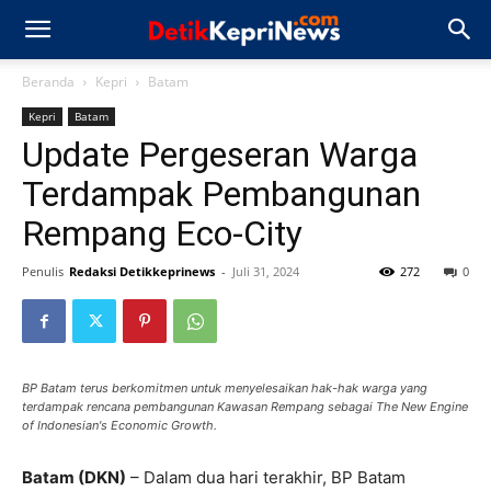
Beranda
Kepri
Batam
Kepri
Batam
Update Pergeseran Warga
Terdampak Pembangunan
Rempang Eco-City
Penulis
Redaksi Detikkeprinews
-
Juli 31, 2024
272
0
BP Batam terus berkomitmen untuk menyelesaikan hak-hak warga yang
terdampak rencana pembangunan Kawasan Rempang sebagai The New Engine
of Indonesian's Economic Growth.
Batam (DKN)
– Dalam dua hari terakhir, BP Batam