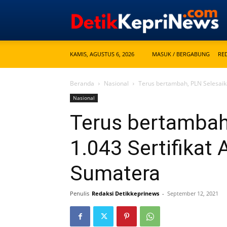
KAMIS, AGUSTUS 6, 2026
MASUK / BERGABUNG
RE
Beranda
Nasional
Terus bertambah, PLN Selesaika
Nasional
Terus bertambah
1.043 Sertifikat 
Sumatera
Penulis
Redaksi Detikkeprinews
-
September 12, 2021