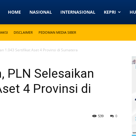
Detikkeprinews.com
HOME
NASIONAL
INTERNASIONAL
KEPRI
H
DAKSI
DISCLAIMER
PEDOMAN MEDIA SIBER
n 1.043 Sertifikat Aset 4 Provinsi di Sumatera
, PLN Selesaikan
Aset 4 Provinsi di
539
0