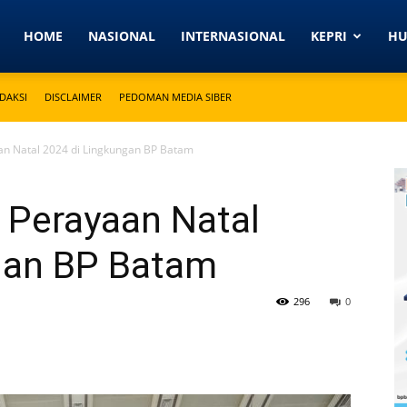
Detikkeprinews.com
HOME
NASIONAL
INTERNASIONAL
KEPRI
H
DAKSI
DISCLAIMER
PEDOMAN MEDIA SIBER
an Natal 2024 di Lingkungan BP Batam
 Perayaan Natal
gan BP Batam
296
0