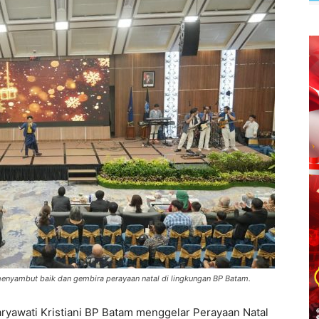
nyambut baik dan gembira perayaan natal di lingkungan BP Batam.
ryawati Kristiani BP Batam menggelar Perayaan Natal