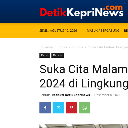
SENIN, AGUSTUS 10, 2026
MASUK / BERGABUNG
RE
Beranda
Kepri
Batam
Suka Cita Malam Peraya
Kepri
Batam
Suka Cita Malam
2024 di Lingkun
Penulis
Redaksi Detikkeprinews
-
Desember 8, 2024