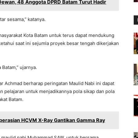
 Dewan, 48 Anggota DPRD Batam Turut Hadir
tar sesama,” katanya.
masyarakat Kota Batam untuk terus dapat mendukung
ahui saat ini sejumla proyek besar tengah dikerjakan
 Batam,” ujarnya.
ar Achmad berharap peringatan Maulid Nabi ini dapat
 pelajaran untuk menjadikannya pola sikap dan pola
akat Batam.
perasian HCVM X-Ray Gantikan Gamma Ray
an maulid nabi Muhammad SAW, untuk bersama