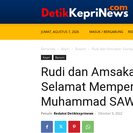
JUMAT, AGUSTUS 7, 2026
MASUK / BERGABUNG
RE
Beranda
Kepri
Batam
Rudi dan Amsakar Samp
Kepri
Batam
Rudi dan Amsak
Selamat Memperi
Muhammad SA
Penulis
Redaksi Detikkeprinews
-
Oktober 9, 2022