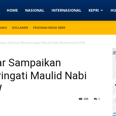
Detikkeprinews.com
HOME
NASIONAL
INTERNASIONAL
KEPRI
H
DAKSI
DISCLAIMER
PEDOMAN MEDIA SIBER
aikan Selamat Memperingati Maulid Nabi Muhammad SAW
ar Sampaikan
ngati Maulid Nabi
W
498
0