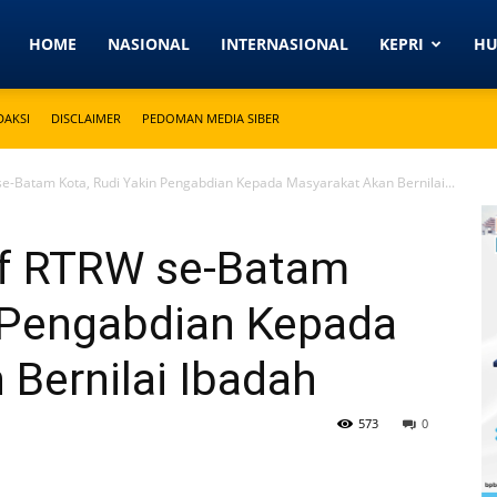
Detikkeprinews.com
HOME
NASIONAL
INTERNASIONAL
KEPRI
H
DAKSI
DISCLAIMER
PEDOMAN MEDIA SIBER
se-Batam Kota, Rudi Yakin Pengabdian Kepada Masyarakat Akan Bernilai...
if RTRW se-Batam
n Pengabdian Kepada
 Bernilai Ibadah
573
0