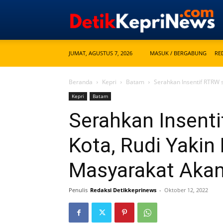
JUMAT, AGUSTUS 7, 2026
MASUK / BERGABUNG
RE
Beranda
Kepri
Batam
Serahkan Insentif RTRW 
Kepri
Batam
Serahkan Insent
Kota, Rudi Yaki
Masyarakat Akan
Penulis
Redaksi Detikkeprinews
-
Oktober 12, 2022