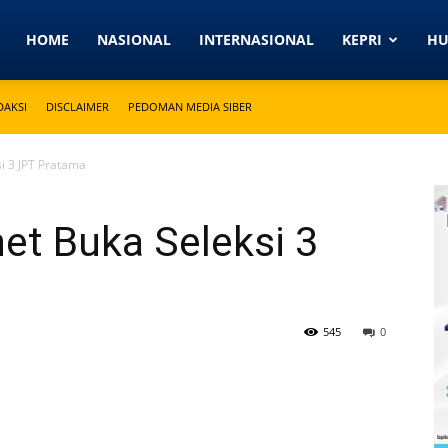
Detikkeprinews.com
HOME
NASIONAL
INTERNASIONAL
KEPRI
H
DAKSI
DISCLAIMER
PEDOMAN MEDIA SIBER
si 3 JPT Pratama
net Buka Seleksi 3
545
0