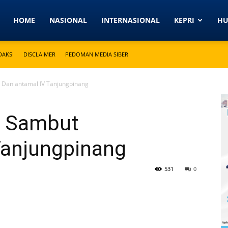
Detikkeprinews.com
HOME
NASIONAL
INTERNASIONAL
KEPRI
H
DAKSI
DISCLAIMER
PEDOMAN MEDIA SIBER
t Danlantamal IV Tanjungpinang
h Sambut
Tanjungpinang
531
0