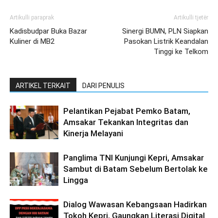
Artikulli paraprak
Artikulli tjetër
Kadisbudpar Buka Bazar
Sinergi BUMN, PLN Siapkan
Kuliner di MB2
Pasokan Listrik Keandalan
Tinggi ke Telkom
ARTIKEL TERKAIT
DARI PENULIS
Pelantikan Pejabat Pemko Batam,
Amsakar Tekankan Integritas dan
Kinerja Melayani
Panglima TNI Kunjungi Kepri, Amsakar
Sambut di Batam Sebelum Bertolak ke
Lingga
Dialog Wawasan Kebangsaan Hadirkan
Tokoh Kepri, Gaungkan Literasi Digital