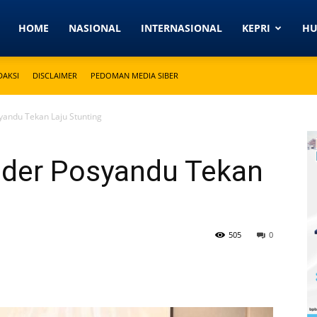
Detikkeprinews.com
HOME
NASIONAL
INTERNASIONAL
KEPRI
H
DAKSI
DISCLAIMER
PEDOMAN MEDIA SIBER
yandu Tekan Laju Stunting
der Posyandu Tekan
505
0