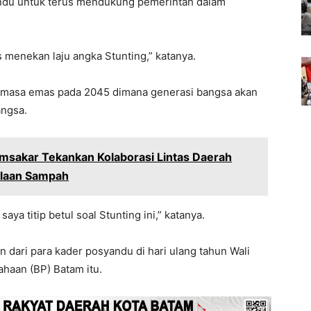
ndu untuk terus mendukung pemerintah dalam
es menekan laju angka Stunting,” katanya.
 masa emas pada 2045 dimana generasi bangsa akan
angsa.
Amsakar Tekankan Kolaborasi Lintas Daerah
olaan Sampah
ya titip betul soal Stunting ini,” katanya.
n dari para kader posyandu di hari ulang tahun Wali
haan (BP) Batam itu.