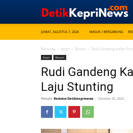
JUMAT, AGUSTUS 7, 2026
MASUK / BERGABUNG
RE
Beranda
Kepri
Batam
Rudi Gandeng Kader Pos
Kepri
Batam
Rudi Gandeng Ka
Laju Stunting
Penulis
Redaksi Detikkeprinews
-
Oktober 20, 2022