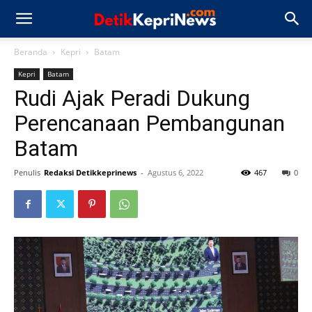
Beranda
Kepri
Batam
Kepri
Batam
Rudi Ajak Peradi Dukung
Perencanaan Pembangunan
Batam
Penulis
Redaksi Detikkeprinews
-
Agustus 6, 2022
467
0