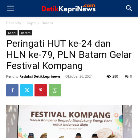
Beranda
Kepri
Batam
Kepri
Batam
Peringati HUT ke-24 dan
HLN ke-79, PLN Batam Gelar
Festival Kompang
Penulis
Redaksi Detikkeprinews
-
Oktober 26, 2024
280
0