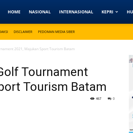
Detikkeprinews.com
HOME
NASIONAL
INTERNASIONAL
KEPRI
H
DAKSI
DISCLAIMER
PEDOMAN MEDIA SIBER
ournament 2021, Majukan Sport Tourism Batam
 Golf Tournament
port Tourism Batam
467
0