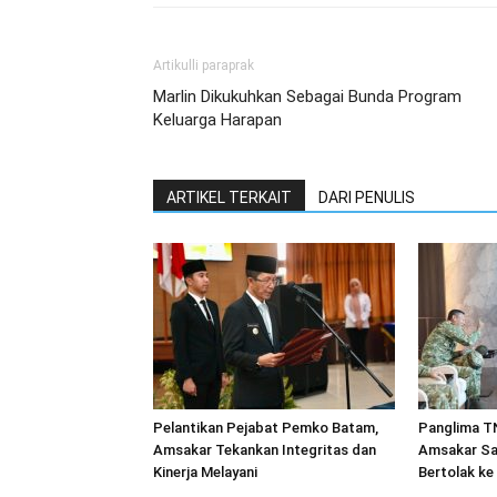
Artikulli paraprak
Marlin Dikukuhkan Sebagai Bunda Program
Keluarga Harapan
ARTIKEL TERKAIT
DARI PENULIS
Pelantikan Pejabat Pemko Batam,
Panglima TN
Amsakar Tekankan Integritas dan
Amsakar Sa
Kinerja Melayani
Bertolak ke