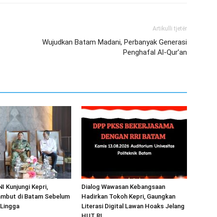
Artikulli tjetër
Wujudkan Batam Madani, Perbanyak Generasi
Penghafal Al-Qur’an
I Kunjungi Kepri,
Dialog Wawasan Kebangsaan
mbut di Batam Sebelum
Hadirkan Tokoh Kepri, Gaungkan
 Lingga
Literasi Digital Lawan Hoaks Jelang
HUT RI