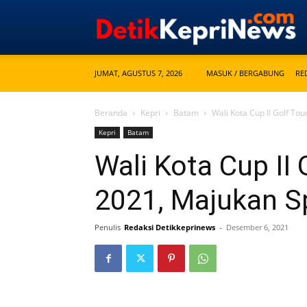
JUMAT, AGUSTUS 7, 2026
MASUK / BERGABUNG
RE
Beranda
Kepri
Batam
Wali Kota Cup II Golf T
Kepri
Batam
Wali Kota Cup II
2021, Majukan S
Penulis
Redaksi Detikkeprinews
-
Desember 6, 2021