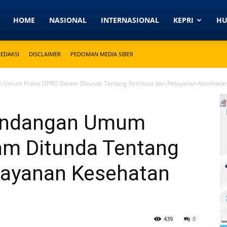
Detikkeprinews.com
HOME
NASIONAL
INTERNASIONAL
KEPRI
H
REDAKSI
DISCLAIMER
PEDOMAN MEDIA SIBER
Umum Fraksi DPRD Batam Ditunda Tentang Retribusi dan Pelayanan Kesehatan.
andangan Umum
am Ditunda Tentang
elayanan Kesehatan
439
0