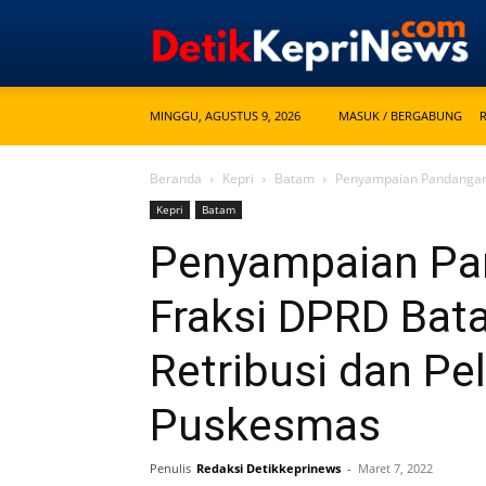
MINGGU, AGUSTUS 9, 2026
MASUK / BERGABUNG
Beranda
Kepri
Batam
Penyampaian Pandangan 
Kepri
Batam
Penyampaian P
Fraksi DPRD Bat
Retribusi dan P
Puskesmas
Penulis
Redaksi Detikkeprinews
-
Maret 7, 2022