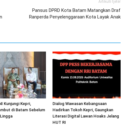
Artikulli tjetër
Pansus DPRD Kota Batam Matangkan Draf
n
Ranperda Penyelenggaraan Kota Layak Anak
I Kunjungi Kepri,
Dialog Wawasan Kebangsaan
mbut di Batam Sebelum
Hadirkan Tokoh Kepri, Gaungkan
 Lingga
Literasi Digital Lawan Hoaks Jelang
HUT RI