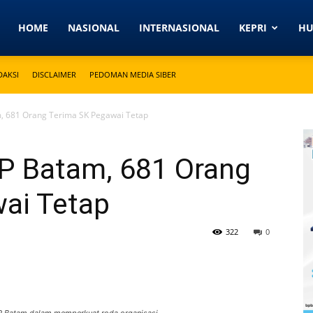
Detikkeprinews.com
HOME
NASIONAL
INTERNASIONAL
KEPRI
H
DAKSI
DISCLAIMER
PEDOMAN MEDIA SIBER
 681 Orang Terima SK Pegawai Tetap
P Batam, 681 Orang
ai Tetap
322
0