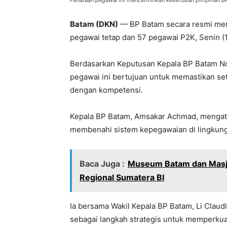
Penataan pegawai ini mencerminkan keseriusan pimpinan B
Batam (DKN)
— BP Batam secara resmi meny
pegawai tetap dan 57 pegawai P2K, Senin (1
Berdasarkan Keputusan Kepala BP Batam No
pegawai ini bertujuan untuk memastikan set
dengan kompetensi.
Kepala BP Batam, Amsakar Achmad, mengata
membenahi sistem kepegawaian di lingkun
Baca Juga :
Museum Batam dan Masjid
Regional Sumatera BI
Ia bersama Wakil Kepala BP Batam, Li Clau
sebagai langkah strategis untuk memperkua