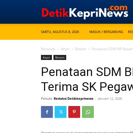
SABTU, AGUSTUS 8, 2026
MASUK / BERGABUNG
RE
Beranda
Kepri
Batam
Penataan SDM BP Batam,
Kepri
Batam
Penataan SDM B
Terima SK Pegaw
Penulis
Redaksi Detikkeprinews
-
Januari 12, 2026