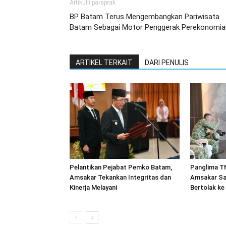
Artikulli paraprak
BP Batam Terus Mengembangkan Pariwisata
Batam Sebagai Motor Penggerak Perekonomia
ARTIKEL TERKAIT
DARI PENULIS
Pelantikan Pejabat Pemko Batam,
Panglima TN
Amsakar Tekankan Integritas dan
Amsakar Sa
Kinerja Melayani
Bertolak ke