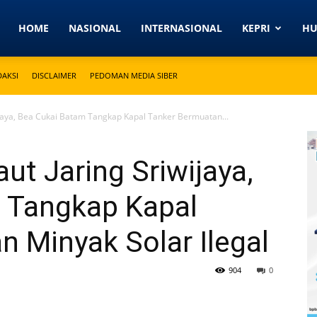
Detikkeprinews.com
HOME
NASIONAL
INTERNASIONAL
KEPRI
H
DAKSI
DISCLAIMER
PEDOMAN MEDIA SIBER
wijaya, Bea Cukai Batam Tangkap Kapal Tanker Bermuatan...
aut Jaring Sriwijaya,
 Tangkap Kapal
 Minyak Solar Ilegal
904
0