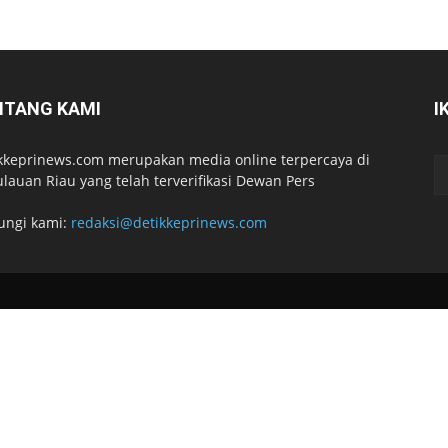
NTANG KAMI
I
kkeprinews.com merupakan media online terpercaya di
lauan Riau yang telah terverifikasi Dewan Pers
ungi kami:
redaksi@detikkeprinews.com