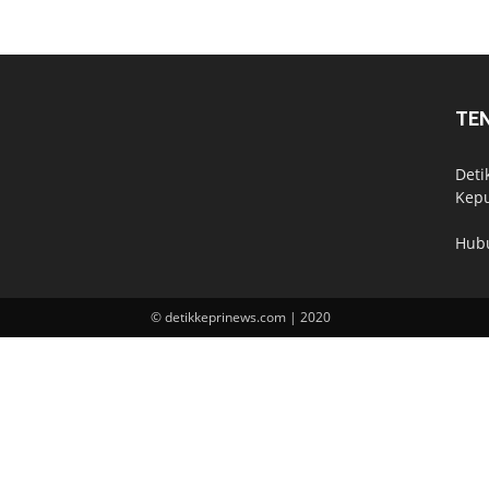
TE
Deti
Kepu
Hub
© detikkeprinews.com | 2020