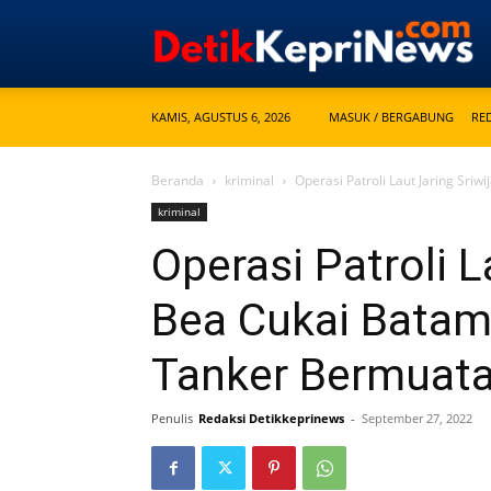
KAMIS, AGUSTUS 6, 2026
MASUK / BERGABUNG
RE
Beranda
kriminal
Operasi Patroli Laut Jaring Sri
kriminal
Operasi Patroli L
Bea Cukai Batam
Tanker Bermuatan
Penulis
Redaksi Detikkeprinews
-
September 27, 2022