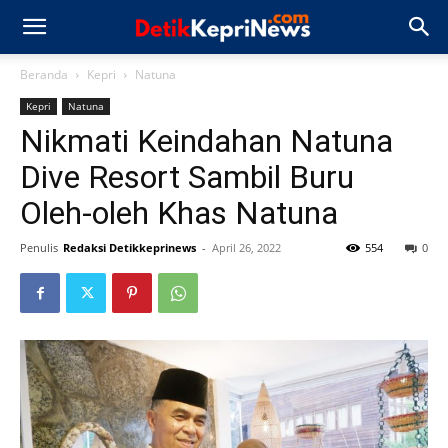
Beranda
Kepri
Natuna
Kepri
Natuna
Nikmati Keindahan Natuna
Dive Resort Sambil Buru
Oleh-oleh Khas Natuna
Penulis
Redaksi Detikkeprinews
-
April 26, 2022
554
0