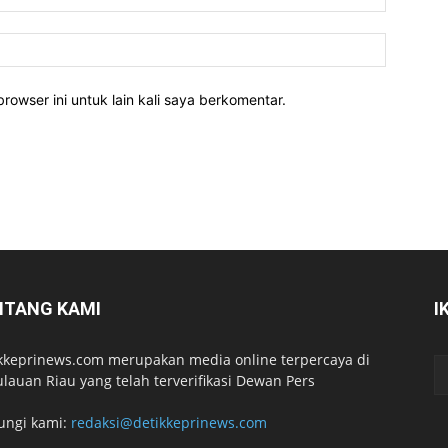
rowser ini untuk lain kali saya berkomentar.
NTANG KAMI
I
kkeprinews.com merupakan media online terpercaya di
lauan Riau yang telah terverifikasi Dewan Pers
ungi kami:
redaksi@detikkeprinews.com