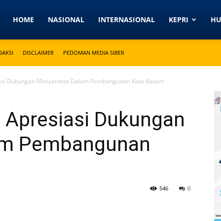
Detikkeprinews.com
HOME
NASIONAL
INTERNASIONAL
KEPRI
H
DAKSI
DISCLAIMER
PEDOMAN MEDIA SIBER
si Dukungan Masyarakat Dalam Pembangunan Kota Batam
Apresiasi Dukungan
am Pembangunan
546
0