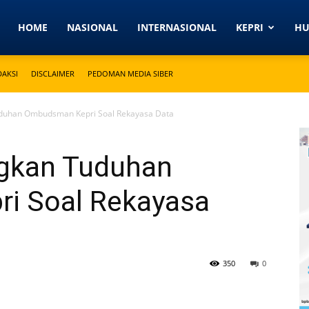
Detikkeprinews.com
HOME
NASIONAL
INTERNASIONAL
KEPRI
H
DAKSI
DISCLAIMER
PEDOMAN MEDIA SIBER
duhan Ombudsman Kepri Soal Rekayasa Data
gkan Tuduhan
i Soal Rekayasa
350
0