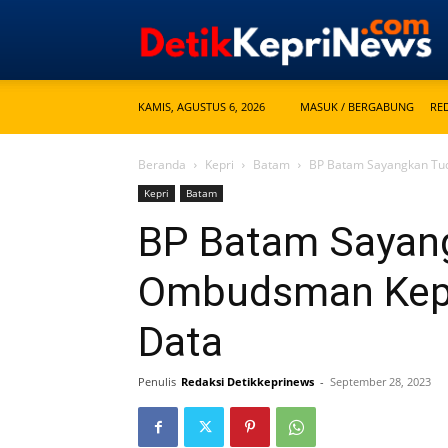
KAMIS, AGUSTUS 6, 2026
MASUK / BERGABUNG
RE
Beranda
Kepri
Batam
BP Batam Sayangkan Tu
Kepri
Batam
BP Batam Sayan
Ombudsman Kepr
Data
Penulis
Redaksi Detikkeprinews
-
September 28, 2023