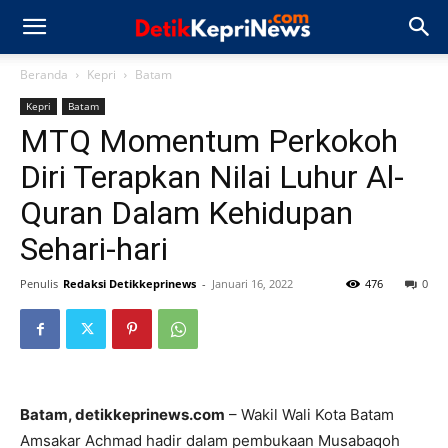
Beranda
Kepri
Batam
Kepri
Batam
MTQ Momentum Perkokoh
Diri Terapkan Nilai Luhur Al-
Quran Dalam Kehidupan
Sehari-hari
Penulis
Redaksi Detikkeprinews
-
Januari 16, 2022
476
0
Batam, detikkeprinews.com
– Wakil Wali Kota Batam
Amsakar Achmad hadir dalam pembukaan Musabaqoh