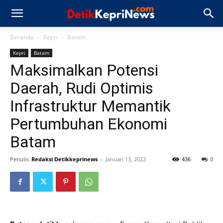
Beranda
Kepri
Batam
Kepri
Batam
Maksimalkan Potensi
Daerah, Rudi Optimis
Infrastruktur Memantik
Pertumbuhan Ekonomi
Batam
Penulis
Redaksi Detikkeprinews
-
Januari 13, 2022
436
0