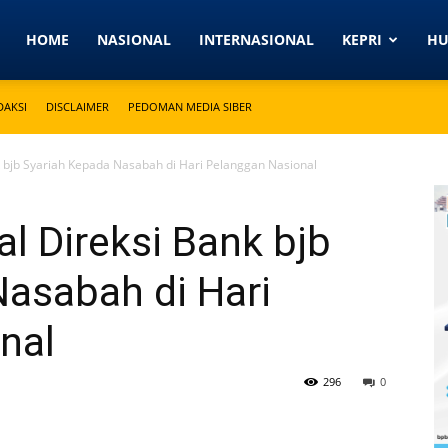
Detikkeprinews.com
HOME
NASIONAL
INTERNASIONAL
KEPRI
H
DAKSI
DISCLAIMER
PEDOMAN MEDIA SIBER
k bjb Syariah Kepada Nasabah di Hari Pelanggan Nasional
l Direksi Bank bjb
asabah di Hari
nal
296
0