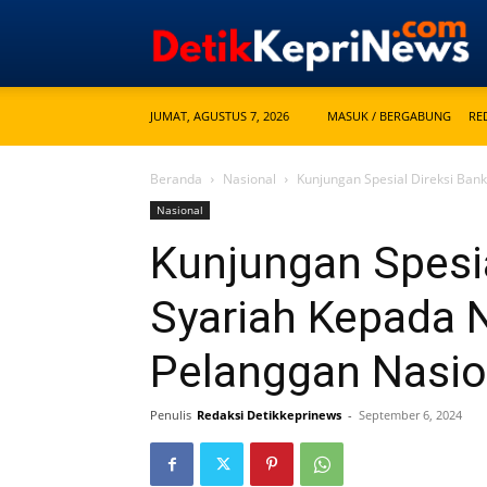
JUMAT, AGUSTUS 7, 2026
MASUK / BERGABUNG
RE
Beranda
Nasional
Kunjungan Spesial Direksi Ban
Nasional
Kunjungan Spesia
Syariah Kepada N
Pelanggan Nasio
Penulis
Redaksi Detikkeprinews
-
September 6, 2024