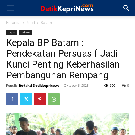
Beranda
Kepri
Batam
Kepri
Batam
Kepala BP Batam :
Pendekatan Persuasif Jadi
Kunci Penting Keberhasilan
Pembangunan Rempang
Penulis
Redaksi Detikkeprinews
-
Oktober 6, 2023
309
0