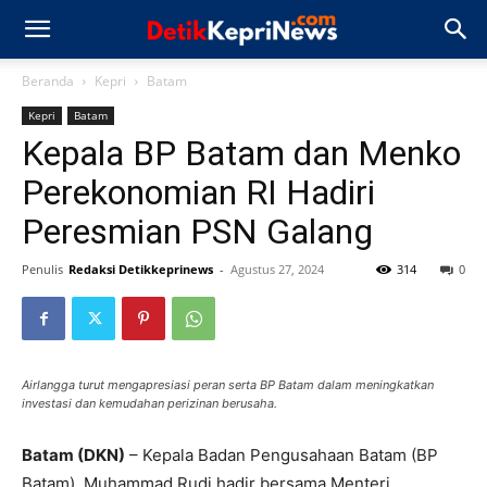
Beranda
Kepri
Batam
Kepri
Batam
Kepala BP Batam dan Menko
Perekonomian RI Hadiri
Peresmian PSN Galang
Penulis
Redaksi Detikkeprinews
-
Agustus 27, 2024
314
0
Airlangga turut mengapresiasi peran serta BP Batam dalam meningkatkan
investasi dan kemudahan perizinan berusaha.
Batam (DKN)
– Kepala Badan Pengusahaan Batam (BP
Batam), Muhammad Rudi hadir bersama Menteri