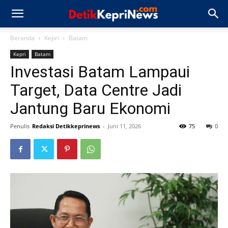
Beranda
Kepri
Batam
Kepri
Batam
Investasi Batam Lampaui
Target, Data Centre Jadi
Jantung Baru Ekonomi
Penulis
Redaksi Detikkeprinews
-
Juni 11, 2026
75
0