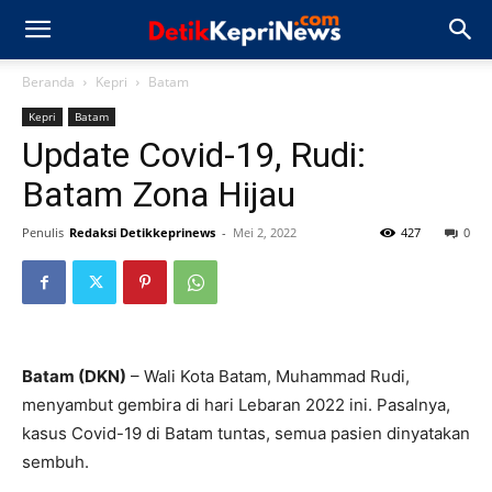
Beranda
Kepri
Batam
Kepri
Batam
Update Covid-19, Rudi:
Batam Zona Hijau
Penulis
Redaksi Detikkeprinews
-
Mei 2, 2022
427
0
Batam (DKN)
– Wali Kota Batam, Muhammad Rudi,
menyambut gembira di hari Lebaran 2022 ini. Pasalnya,
kasus Covid-19 di Batam tuntas, semua pasien dinyatakan
sembuh.