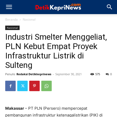
Beranda
Nasional
Nasional
Industri Smelter Menggeliat,
PLN Kebut Empat Proyek
Infrastruktur Listrik di
Sulteng
Penulis
Redaksi Detikkeprinews
-
September 30, 2021
575
0
Makassar
– PT PLN (Persero) mempercepat
pembangunan infrastruktur ketenagalistrikan (PIK) di